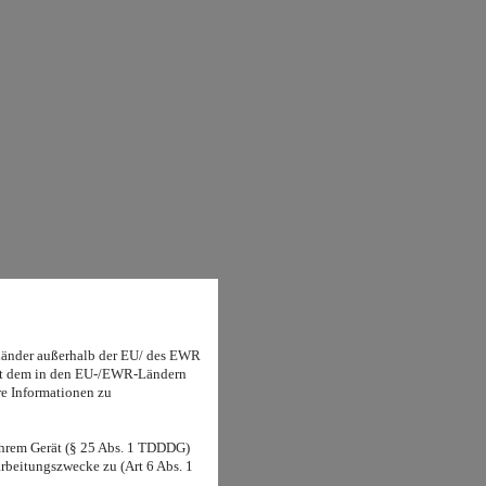
Länder außerhalb der EU/ des EWR
 mit dem in den EU-/EWR-Ländern
re Informationen zu
hrem Gerät (§ 25 Abs. 1 TDDDG)
rbeitungszwecke zu (Art 6 Abs. 1