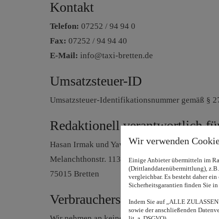
Kontakt
Telefon:
07252 / 94 94 0
Fax:
07252 / 94 94 40
E-Mail:
info@taxi-bretten.de
Umsatzsteuer-ID
Umsatzsteuer-Identifikationsnummer gemäß § 2
Redaktionell verantwortlich fü
Wir verwenden Cookie
Hasan Irmak und Yavuz Suludere
Melanchthonstr. 113
Einige Anbieter übermitteln im 
(Drittlanddatenübermittlung), z.
75015 Bretten
vergleichbar. Es besteht daher ei
Sicherheitsgarantien finden Sie in
Verbraucherstreitbeilegungs-/U
Indem Sie auf „ALLE ZULASSEN" k
sowie der anschließenden Datenver
Wir nehmen an keinem Streitbeilegungsverfahren 
lit. a. DSGVO).