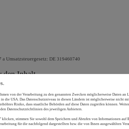
7 a Umsatzsteuergesetz: DE 319460740
r den Inhalt
s.
Rahmen von der Verarbeitung zu den genannten Zwecken möglicherweise Daten an 
B. in die USA. Das Datenschutzniveau in diesen Ländern ist möglicherweise nicht
n erhöhtes Risiko, dass staatliche Behörden auf diese Daten zugreifen können. Weite
 den Datenschutzrichtlinien des jeweiligen Anbieters.
niversalschlichtungsstelle
licken, stimmen Sie sowohl dem Speichern und Abrufen von Informationen auf I
arbeitung für die nachfolgend dargestellten bzw. die von Ihnen ausgewählten Vera
vor einer Verbraucherschlichtungsstelle teil.