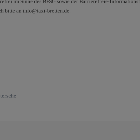
erefrei im Sinne des BFSG sowie der Barrierefreie-Information
h bitte an info@taxi-bretten.de.
tersche