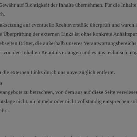
ewähr auf Richtigkeit der Inhalte übernehmen. Für die Inhalte 
ch.
nksetzung auf eventuelle Rechtsverstöße überprüft und waren i
che Überprüfung der externen Links ist ohne konkrete Anhaltspu
ebseiten Dritter, die außerhalb unseres Verantwortungsbereichs
ir von den Inhalten Kenntnis erlangen und es uns technisch mö
die externen Links durch uns unverzüglich entfernt.
es
netangebots zu betrachten, von dem aus auf diese Seite verwiese
tslage nicht, nicht mehr oder nicht vollständig entsprechen so
ührt.