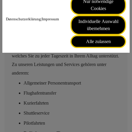
Nur notwendige
Cookies
Datenschutzerklärung
|
Impressum
Individuelle Auswahl
übernehmen
Unsere Leistungen im Überblick
Alle zulassen
Wir haben für Sie ein breites Angebotspaket erstellt,
welches Sie zu jeder Tageszeit in Ihrem Alltag unterstützt.
Zu unseren Leistungen und Services gehören unter
anderem:
Allgemeiner Personentransport
Flughafentransfer
Kurierfahrten
Shuttleservice
Pilotfahrten